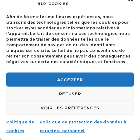
aux cookies
QUESTIONS SUR L’ÉVÈNEMENT
Afin de fournir les meilleures expériences, nous
utilisons des technologies telles que les cookies pour
Conseil des Notariats de l’Union
stocker et/ou accéder aux informations relatives à
Européenne :
l'appareil. Le fait de consentir à ces technologies nous
permettra de traiter des données telles que le
info@cnue.be
comportement de navigation ou des identifiants
uniques sur ce site. Le fait de ne pas consentir ou de
retirer son consentement peut avoir des conséquences
négatives sur certaines caractéristiques et fonctions.
ACCEPTER
REFUSER
©2023 | FAIT PAR
I-LOGICS
|
POLITIQUE
D’UTILISATION DES COOKIES
|
POLITIQUE DE
VOIR LES PRÉFÉRENCES
PROTECTION DES DONNÉES À CARACTÈRE
PERSONNEL
Politique de
Politique de protection des données à
cookies
caractère personnel