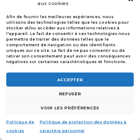
aux cookies
Conseil des Notariats de l’Union
Européenne :
Afin de fournir les meilleures expériences, nous
info@cnue.be
utilisons des technologies telles que les cookies pour
stocker et/ou accéder aux informations relatives à
l'appareil. Le fait de consentir à ces technologies nous
permettra de traiter des données telles que le
comportement de navigation ou des identifiants
uniques sur ce site. Le fait de ne pas consentir ou de
retirer son consentement peut avoir des conséquences
négatives sur certaines caractéristiques et fonctions.
ACCEPTER
©2023 | FAIT PAR
I-LOGICS
|
POLITIQUE
D’UTILISATION DES COOKIES
|
POLITIQUE DE
PROTECTION DES DONNÉES À CARACTÈRE
REFUSER
PERSONNEL
VOIR LES PRÉFÉRENCES
Politique de
Politique de protection des données à
cookies
caractère personnel