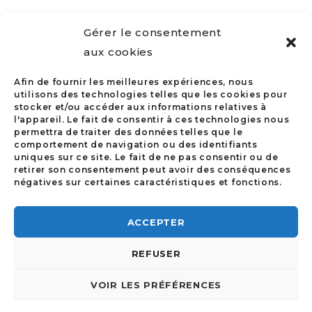
Gérer le consentement
aux cookies
Afin de fournir les meilleures expériences, nous
utilisons des technologies telles que les cookies pour
QUESTIONS SUR L’ÉVÈNEMENT
stocker et/ou accéder aux informations relatives à
l'appareil. Le fait de consentir à ces technologies nous
permettra de traiter des données telles que le
Conseil des Notariats de l’Union
comportement de navigation ou des identifiants
uniques sur ce site. Le fait de ne pas consentir ou de
Européenne :
retirer son consentement peut avoir des conséquences
info@cnue.be
négatives sur certaines caractéristiques et fonctions.
ACCEPTER
REFUSER
VOIR LES PRÉFÉRENCES
©2023 | FAIT PAR
I-LOGICS
|
POLITIQUE